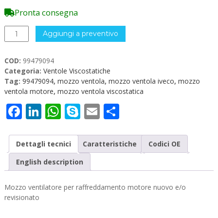
Pronta consegna
Mozzo
Aggiungi a preventivo
Ventilatore
4
COD:
99479094
fori
Categoria:
Ventole Viscostatiche
Iveco
Tag:
99479094
,
mozzo ventola
,
mozzo ventola iveco
,
mozzo
99479094
ventola motore
,
mozzo ventola viscostatica
quantità
Facebook
LinkedIn
WhatsApp
Skype
Email
Condividi
Dettagli tecnici
Caratteristiche
Codici OE
English description
Mozzo ventilatore per raffreddamento motore nuovo e/o
revisionato