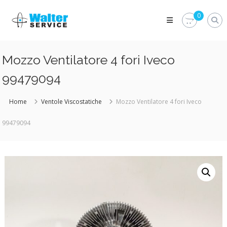
Skip
Walter
to
0
Service
content
Vuoi
proteggere
le
Mozzo Ventilatore 4 fori Iveco
parti
vitali
99479094
del
tuo
veicolo?
Home
Ventole Viscostatiche
Mozzo Ventilatore 4 fori Iveco
Vieni
alla
99479094
Walter
Service
Srl