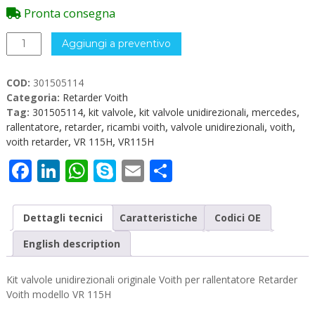
Pronta consegna
Kit
Aggiungi a preventivo
valvole
unidirezionali
COD:
301505114
Voith
Categoria:
Retarder Voith
301505114
Tag:
301505114
,
kit valvole
,
kit valvole unidirezionali
,
mercedes
,
quantità
rallentatore
,
retarder
,
ricambi voith
,
valvole unidirezionali
,
voith
,
voith retarder
,
VR 115H
,
VR115H
Facebook
LinkedIn
WhatsApp
Skype
Email
Condividi
Dettagli tecnici
Caratteristiche
Codici OE
English description
Kit valvole unidirezionali originale Voith per rallentatore Retarder
Voith modello VR 115H