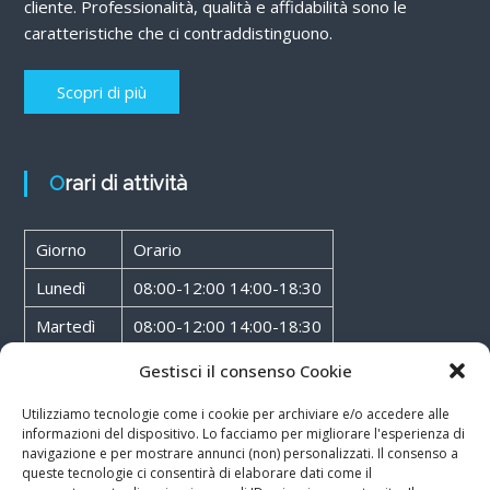
cliente. Professionalità, qualità e affidabilità sono le
caratteristiche che ci contraddistinguono.
Scopri di più
Orari di attività
Giorno
Orario
Lunedì
08:00-12:00 14:00-18:30
Martedì
08:00-12:00 14:00-18:30
Mercoledì
08:00-12:00 14:00-18:30
Gestisci il consenso Cookie
Giovedì
08:00-12:00 14:00-18:30
Utilizziamo tecnologie come i cookie per archiviare e/o accedere alle
informazioni del dispositivo. Lo facciamo per migliorare l'esperienza di
Venerdì
08:00-12:00 14:00-18:30
navigazione e per mostrare annunci (non) personalizzati. Il consenso a
queste tecnologie ci consentirà di elaborare dati come il
Sabato
08:00-12:00