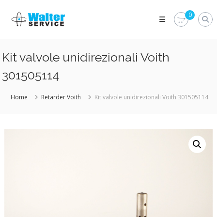
Skip
Walter
to
0
Service
content
Vuoi
proteggere
le
Kit valvole unidirezionali Voith
parti
vitali
301505114
del
tuo
veicolo?
Home
Retarder Voith
Kit valvole unidirezionali Voith 301505114
Vieni
alla
Walter
Service
Srl