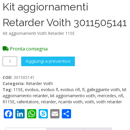
Kit aggiornamenti
Retarder Voith 3011505141
Kit aggiornamenti Voith Retarder 115E
Pronta consegna
Kit
Aggiungi a preventivo
aggiornamenti
Retarder
COD:
301505141
Voith
Categoria:
Retarder Voith
3011505141
Tag:
115E
,
evobus
,
evobus fl
,
evobus nfl
,
fl
,
galleggiante voith
,
kit
quantità
aggiornamento retarder
,
kit aggiornamento voith
,
mercedes
,
nfl
,
R115E
,
rallentatore
,
retarder
,
ricambi voith
,
voith
,
voith retarder
Facebook
LinkedIn
WhatsApp
Skype
Email
Condividi