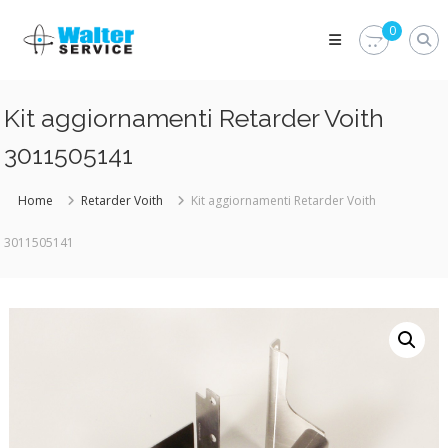
Skip
Walter
to
0
Service
content
Vuoi
proteggere
le
Kit aggiornamenti Retarder Voith
parti
vitali
3011505141
del
tuo
veicolo?
Home
Retarder Voith
Kit aggiornamenti Retarder Voith
Vieni
alla
3011505141
Walter
Service
Srl