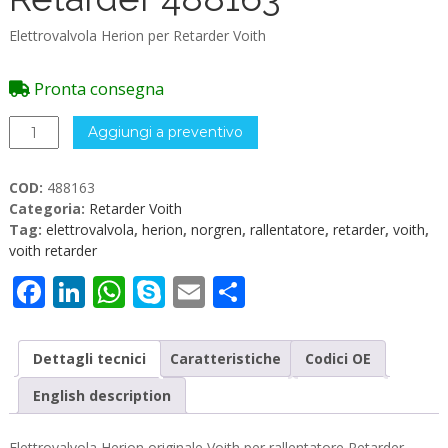
Elettrovalvola Herion per Retarder Voith
Pronta consegna
Elettrovalvola
Aggiungi a preventivo
Voith
Retarder
COD:
488163
488163
Categoria:
Retarder Voith
quantità
Tag:
elettrovalvola
,
herion
,
norgren
,
rallentatore
,
retarder
,
voith
,
voith retarder
Facebook
LinkedIn
WhatsApp
Skype
Email
Condividi
Dettagli tecnici
Caratteristiche
Codici OE
English description
Elettrovalvola Herion originale Voith per rallentatore Retarder