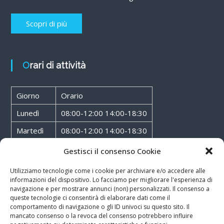
Scopri di più
Orari di attività
Giorno
Orario
Lunedì
08:00-12:00 14:00-18:30
Martedì
08:00-12:00 14:00-18:30
Mercoledì
08:00-12:00 14:00-18:30
Gestisci il consenso Cookie
Giovedì
08:00-12:00 14:00-18:30
Utilizziamo tecnologie come i cookie per archiviare e/o accedere alle
informazioni del dispositivo. Lo facciamo per migliorare l'esperienza di
Venerdì
08:00-12:00 14:00-18:30
navigazione e per mostrare annunci (non) personalizzati. Il consenso a
queste tecnologie ci consentirà di elaborare dati come il
Sabato
08:00-12:00
comportamento di navigazione o gli ID univoci su questo sito. Il
mancato consenso o la revoca del consenso potrebbero influire