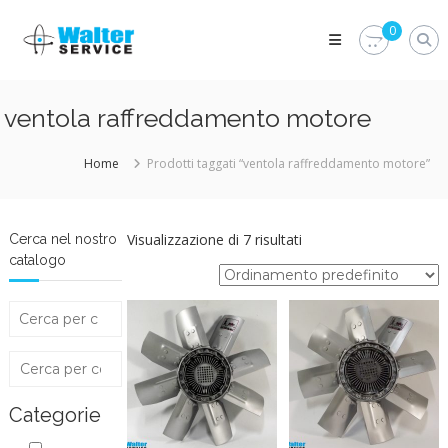
Skip
Walter
to
0
Service
content
Vuoi
proteggere
le
ventola raffreddamento motore
parti
vitali
del
Home
Prodotti taggati “ventola raffreddamento motore”
tuo
veicolo?
Vieni
alla
Visualizzazione di 7 risultati
Cerca nel nostro
Walter
catalogo
Service
Srl
Categorie