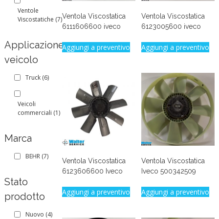
Ventole
Ventola Viscostatica
Ventola Viscostatica
Viscostatiche
(7)
6111606600 iveco
6123005600 iveco
Applicazione
Aggiungi a preventivo
Aggiungi a preventivo
veicolo
Truck
(6)
Veicoli
commerciali
(1)
Marca
BEHR
(7)
Ventola Viscostatica
Ventola Viscostatica
6123606600 Iveco
Iveco 500342509
Stato
Aggiungi a preventivo
Aggiungi a preventivo
prodotto
Nuovo
(4)