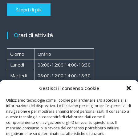
Scopri di più
Orari di attività
Giorno
Orario
Lunedì
08:00-12:00 14:00-18:30
Martedì
08:00-12:00 14:00-18:30
Mercoledì
08:00-12:00 14:00-18:30
Gestisci il consenso Cookie
Giovedì
08:00-12:00 14:00-18:30
Utilizziamo tecnologie come i cookie per archiviare e/o accedere alle
informazioni del dispositivo. Lo facciamo per migliorare l'esperienza di
Venerdì
08:00-12:00 14:00-18:30
navigazione e per mostrare annunci (non) personalizzati. Il consenso a
queste tecnologie ci consentirà di elaborare dati come il
Sabato
08:00-12:00
comportamento di navigazione o gli ID univoci su questo sito. Il
mancato consenso o la revoca del consenso potrebbero influire
negativamente su determinate caratteristiche e funzioni.