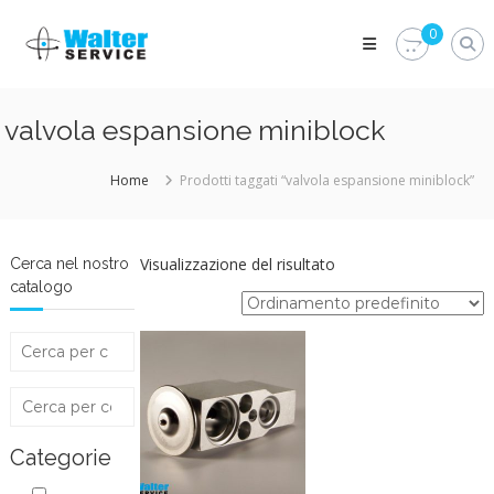
Skip
Walter
to
0
Service
content
Vuoi
proteggere
le
valvola espansione miniblock
parti
vitali
del
Home
Prodotti taggati “valvola espansione miniblock”
tuo
veicolo?
Vieni
alla
Visualizzazione del risultato
Cerca nel nostro
Walter
catalogo
Service
Srl
Categorie