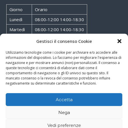
Giorno
Orario
Lunedì
08:00-12:00 14:00-18:30
Martedì
08:00-12:00 14:00-18:30
Mercoledì
08:00-12:00 14:00-18:30
Gestisci il consenso Cookie
Giovedì
08:00-12:00 14:00-18:30
Utilizziamo tecnologie come i cookie per archiviare e/o accedere alle
informazioni del dispositivo. Lo facciamo per migliorare l'esperienza di
Venerdì
08:00-12:00 14:00-18:30
navigazione e per mostrare annunci (non) personalizzati. Il consenso a
queste tecnologie ci consentirà di elaborare dati come il
Sabato
08:00-12:00
comportamento di navigazione o gli ID univoci su questo sito. Il
mancato consenso o la revoca del consenso potrebbero influire
negativamente su determinate caratteristiche e funzioni.
Accetta
Copyright © 2026
Walter Service
-
Cookie & Privacy Policy
-
Powered By
Nega
Rossoxweb
Vedi preferenze