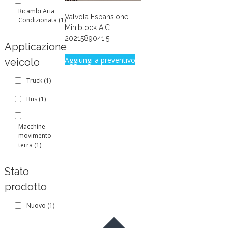
Ricambi Aria
Valvola Espansione
Condizionata
(1)
Miniblock A.C.
2021589041.5
Applicazione
Aggiungi a preventivo
veicolo
Truck
(1)
Bus
(1)
Macchine
movimento
terra
(1)
Stato
prodotto
Nuovo
(1)