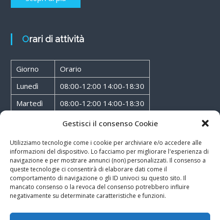
Orari di attività
Giorno
Orario
Lunedì
08:00-12:00 14:00-18:30
Martedì
08:00-12:00 14:00-18:30
Mercoledì
08:00-12:00 14:00-18:30
Gestisci il consenso Cookie
Giovedì
08:00-12:00 14:00-18:30
Utilizziamo tecnologie come i cookie per archiviare e/o accedere alle
informazioni del dispositivo. Lo facciamo per migliorare l'esperienza di
Venerdì
08:00-12:00 14:00-18:30
navigazione e per mostrare annunci (non) personalizzati. Il consenso a
queste tecnologie ci consentirà di elaborare dati come il
Sabato
08:00-12:00
comportamento di navigazione o gli ID univoci su questo sito. Il
mancato consenso o la revoca del consenso potrebbero influire
negativamente su determinate caratteristiche e funzioni.