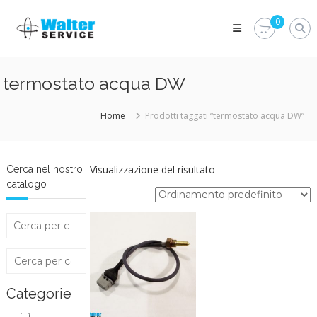
Skip
Walter
to
0
Service
content
Vuoi
proteggere
le
termostato acqua DW
parti
vitali
del
Home
Prodotti taggati “termostato acqua DW”
tuo
veicolo?
Vieni
alla
Visualizzazione del risultato
Cerca nel nostro
Walter
catalogo
Service
Srl
Categorie