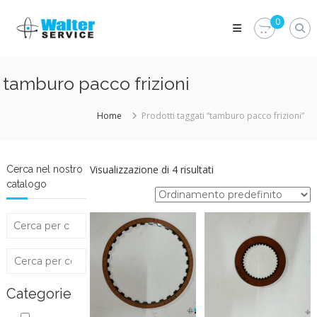
Skip
Walter
to
0
Service
content
Vuoi
proteggere
le
tamburo pacco frizioni
parti
vitali
del
Home
Prodotti taggati “tamburo pacco frizioni”
tuo
veicolo?
Vieni
alla
Visualizzazione di 4 risultati
Cerca nel nostro
Walter
catalogo
Service
Srl
Categorie