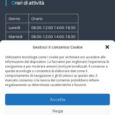
Orari di attività
Giorno
Orario
Lunedì
08:00-12:00 14:00-18:30
Martedì
08:00-12:00 14:00-18:30
Mercoledì
08:00-12:00 14:00-18:30
Gestisci il consenso Cookie
Giovedì
08:00-12:00 14:00-18:30
Utilizziamo tecnologie come i cookie per archiviare e/o accedere alle
informazioni del dispositivo. Lo facciamo per migliorare l'esperienza di
Venerdì
08:00-12:00 14:00-18:30
navigazione e per mostrare annunci (non) personalizzati. Il consenso a
queste tecnologie ci consentirà di elaborare dati come il
Sabato
08:00-12:00
comportamento di navigazione o gli ID univoci su questo sito. Il
mancato consenso o la revoca del consenso potrebbero influire
negativamente su determinate caratteristiche e funzioni.
Accetta
Copyright © 2026
Walter Service
-
Cookie & Privacy Policy
-
Powered By
Nega
Rossoxweb