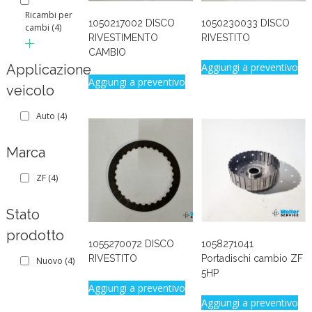
Ricambi per
1050217002 DISCO
1050230033 DISCO
cambi
(4)
RIVESTIMENTO
RIVESTITO
CAMBIO
Aggiungi a preventivo
Applicazione
Aggiungi a preventivo
veicolo
Auto
(4)
Marca
ZF
(4)
Stato
prodotto
1055270072 DISCO
1058271041
RIVESTITO
Portadischi cambio ZF
Nuovo
(4)
5HP
Aggiungi a preventivo
Aggiungi a preventivo