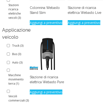
Stazioni
Colonnina Webasto
Stazione di ricarica
ricarica
Stand Slim
elettrica Webasto Live
elettriche
veicoli
(3)
Aggiungi a preventivo
Aggiungi a preventivo
Applicazione
veicolo
Truck
(3)
Bus
(3)
Auto
(3)
Macchine
Stazione di ricarica
movimento
elettrica Webasto Pure
terra
(1)
Aggiungi a preventivo
Veicoli
commerciali
(3)