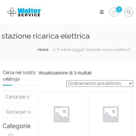
Skip
Walter
to
0
Service
content
Vuoi
proteggere
le
stazione ricarica elettrica
parti
vitali
del
Home
Prodotti taggati “stazione ricarica elettrica”
tuo
veicolo?
Vieni
alla
Visualizzazione di 3 risultati
Cerca nel nostro
Walter
catalogo
Service
Srl
Categorie