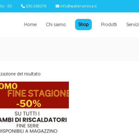
io - BS
030 266378
info@walterservice.it
Home
Chi siamo
Shop
Prodotti
Serviz
zzazione del risultato