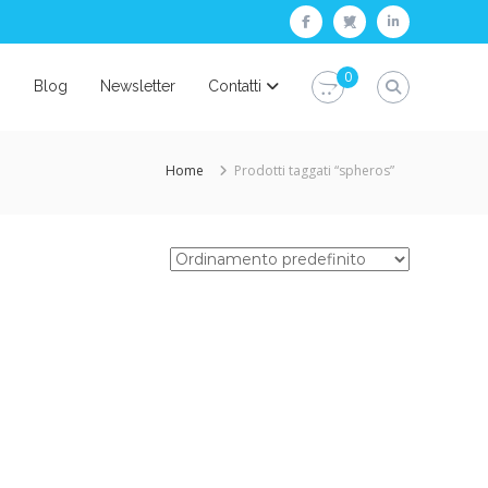
facebook
twitter
linkedin
0
i
Blog
Newsletter
Contatti
Home
Prodotti taggati “spheros”