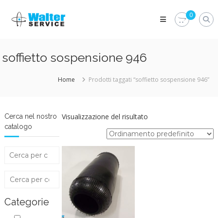
Skip
Walter
to
0
Service
content
Vuoi
proteggere
le
soffietto sospensione 946
parti
vitali
del
Home
Prodotti taggati “soffietto sospensione 946”
tuo
veicolo?
Vieni
alla
Visualizzazione del risultato
Cerca nel nostro
Walter
catalogo
Service
Srl
Categorie