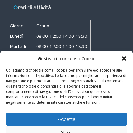
Orari di attività
Giorno
Orario
Lunedì
08:00-12:00 14:00-18:30
Martedì
08:00-12:00 14:00-18:30
Mercoledì
08:00-12:00 14:00-18:30
Gestisci il consenso Cookie
Giovedì
08:00-12:00 14:00-18:30
Utilizziamo tecnologie come i cookie per archiviare e/o accedere alle
informazioni del dispositivo. Lo facciamo per migliorare l'esperienza di
Venerdì
08:00-12:00 14:00-18:30
navigazione e per mostrare annunci (non) personalizzati. Il consenso a
queste tecnologie ci consentirà di elaborare dati come il
Sabato
08:00-12:00
comportamento di navigazione o gli ID univoci su questo sito. Il
mancato consenso o la revoca del consenso potrebbero influire
negativamente su determinate caratteristiche e funzioni.
Accetta
Copyright © 2026
Walter Service
-
Cookie & Privacy Policy
-
Powered By
Nega