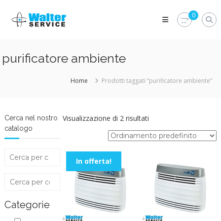
Skip
Walter
to
0
Service
content
Vuoi
proteggere
le
purificatore ambiente
parti
vitali
del
Home
Prodotti taggati “purificatore ambiente”
tuo
veicolo?
Vieni
alla
Visualizzazione di 2 risultati
Cerca nel nostro
Walter
catalogo
Service
Srl
In offerta!
Categorie