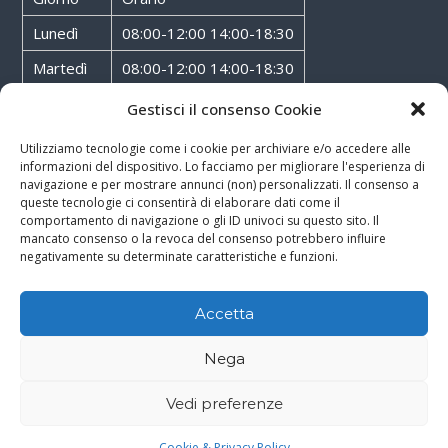
Lunedì
08:00-12:00 14:00-18:30
Martedì
08:00-12:00 14:00-18:30
Mercoledì
08:00-12:00 14:00-18:30
Gestisci il consenso Cookie
Giovedì
08:00-12:00 14:00-18:30
Utilizziamo tecnologie come i cookie per archiviare e/o accedere alle
informazioni del dispositivo. Lo facciamo per migliorare l'esperienza di
Venerdì
08:00-12:00 14:00-18:30
navigazione e per mostrare annunci (non) personalizzati. Il consenso a
queste tecnologie ci consentirà di elaborare dati come il
Sabato
08:00-12:00
comportamento di navigazione o gli ID univoci su questo sito. Il
mancato consenso o la revoca del consenso potrebbero influire
negativamente su determinate caratteristiche e funzioni.
Accetta
Copyright © 2026
Walter Service
-
Cookie & Privacy Policy
-
Powered By
Nega
Rossoxweb
Vedi preferenze
Google
Email
Phone
WhatsApp
Cookie & Privacy Policy