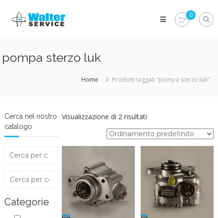
Skip
Walter
to
0
Service
content
Vuoi
proteggere
le
pompa sterzo luk
parti
vitali
del
Home
Prodotti taggati “pompa sterzo luk”
tuo
veicolo?
Vieni
alla
Visualizzazione di 2 risultati
Cerca nel nostro
Walter
catalogo
Service
Srl
Categorie