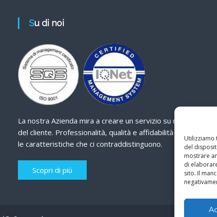
Su di noi
La nostra Azienda mira a creare un servizio su misura
del cliente. Professionalità, qualità e affidabilità sono
Utilizziamo
le caratteristiche che ci contraddistinguono.
del disposit
mostrare ann
di elaborar
Scopri di più
sito. Il ma
negativamen
A