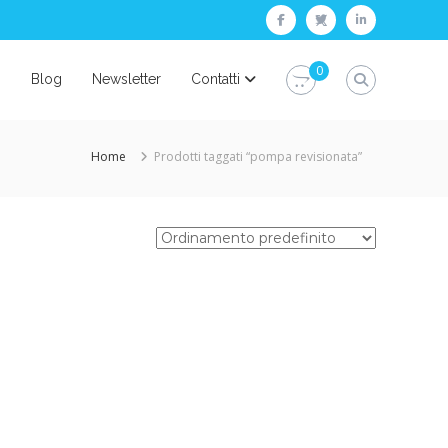
facebook
twitter
linkedin
0
i
Blog
Newsletter
Contatti
Home
Prodotti taggati “pompa revisionata”