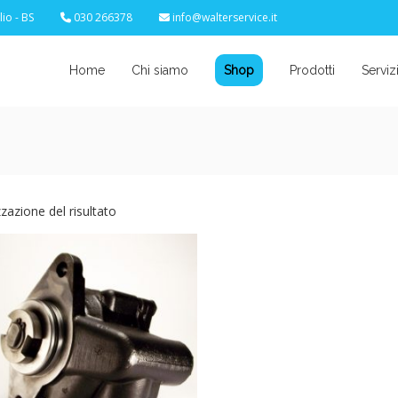
io - BS
030 266378
info@walterservice.it
Home
Chi siamo
Shop
Prodotti
Serviz
zzazione del risultato