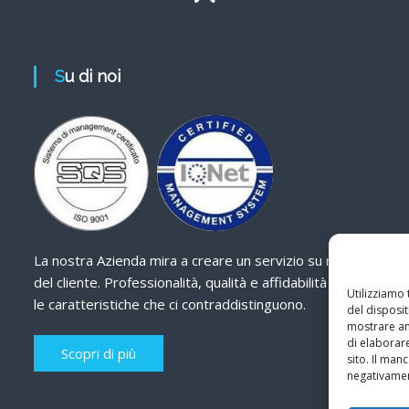
Su di noi
La nostra Azienda mira a creare un servizio su misura
del cliente. Professionalità, qualità e affidabilità sono
Utilizziamo
le caratteristiche che ci contraddistinguono.
del disposit
mostrare ann
di elaborar
Scopri di più
sito. Il ma
negativamen