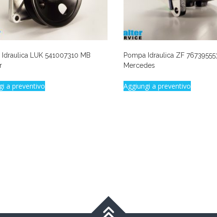
Idraulica LUK 541007310 MB
Pompa Idraulica ZF 76739555
r
Mercedes
gi a preventivo
Aggiungi a preventivo