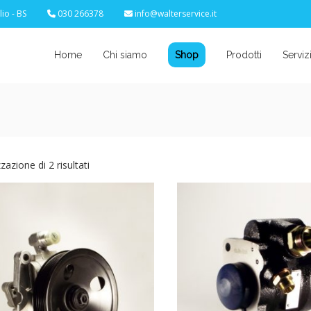
io - BS
030 266378
info@walterservice.it
Home
Chi siamo
Shop
Prodotti
Serviz
zzazione di 2 risultati