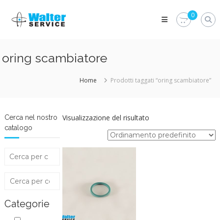
Skip
Walter
to
0
Service
content
Vuoi
proteggere
le
oring scambiatore
parti
vitali
del
Home
Prodotti taggati “oring scambiatore”
tuo
veicolo?
Vieni
alla
Visualizzazione del risultato
Cerca nel nostro
Walter
catalogo
Service
Srl
Categorie