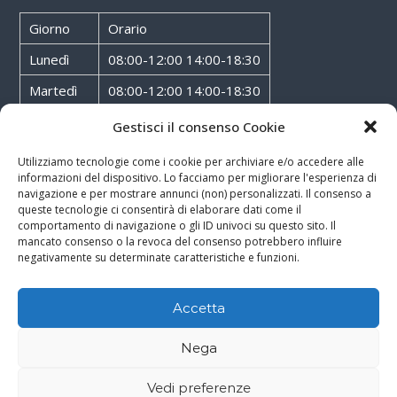
Giorno
Orario
Lunedì
08:00-12:00 14:00-18:30
Martedì
08:00-12:00 14:00-18:30
Mercoledì
08:00-12:00 14:00-18:30
Gestisci il consenso Cookie
Giovedì
08:00-12:00 14:00-18:30
Utilizziamo tecnologie come i cookie per archiviare e/o accedere alle
informazioni del dispositivo. Lo facciamo per migliorare l'esperienza di
Venerdì
08:00-12:00 14:00-18:30
navigazione e per mostrare annunci (non) personalizzati. Il consenso a
queste tecnologie ci consentirà di elaborare dati come il
Sabato
08:00-12:00
comportamento di navigazione o gli ID univoci su questo sito. Il
mancato consenso o la revoca del consenso potrebbero influire
negativamente su determinate caratteristiche e funzioni.
Accetta
Copyright © 2026
Walter Service
-
Cookie & Privacy Policy
-
Powered By
Nega
Rossoxweb
Vedi preferenze