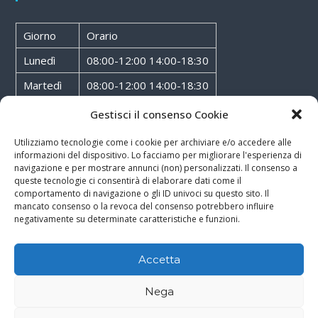
Giorno
Orario
Lunedì
08:00-12:00 14:00-18:30
Martedì
08:00-12:00 14:00-18:30
Mercoledì
08:00-12:00 14:00-18:30
Gestisci il consenso Cookie
Giovedì
08:00-12:00 14:00-18:30
Utilizziamo tecnologie come i cookie per archiviare e/o accedere alle
informazioni del dispositivo. Lo facciamo per migliorare l'esperienza di
Venerdì
08:00-12:00 14:00-18:30
navigazione e per mostrare annunci (non) personalizzati. Il consenso a
queste tecnologie ci consentirà di elaborare dati come il
Sabato
08:00-12:00
comportamento di navigazione o gli ID univoci su questo sito. Il
mancato consenso o la revoca del consenso potrebbero influire
negativamente su determinate caratteristiche e funzioni.
Accetta
Copyright © 2026
Walter Service
-
Cookie & Privacy Policy
-
Powered By
Nega
Rossoxweb