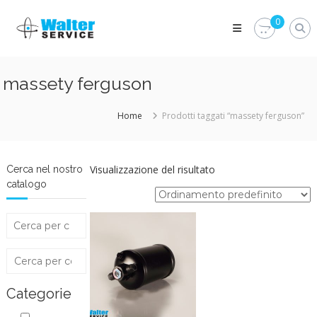
Skip
Walter
to
0
Service
content
Vuoi
proteggere
le
massety ferguson
parti
vitali
del
Home
Prodotti taggati “massety ferguson”
tuo
veicolo?
Vieni
alla
Visualizzazione del risultato
Cerca nel nostro
Walter
catalogo
Service
Srl
Categorie