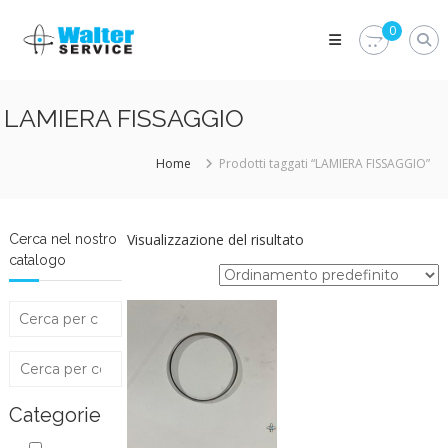
Skip
Walter
to
0
Service
content
Vuoi
proteggere
le
LAMIERA FISSAGGIO
parti
vitali
del
Home
Prodotti taggati “LAMIERA FISSAGGIO”
tuo
veicolo?
Vieni
alla
Visualizzazione del risultato
Cerca nel nostro
Walter
catalogo
Service
Srl
Categorie