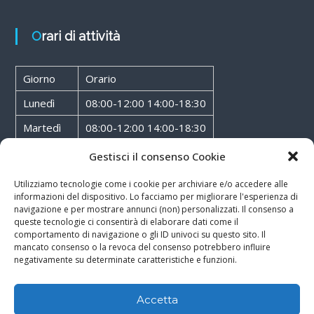
Orari di attività
Giorno
Orario
Lunedì
08:00-12:00 14:00-18:30
Martedì
08:00-12:00 14:00-18:30
Mercoledì
08:00-12:00 14:00-18:30
Gestisci il consenso Cookie
Giovedì
08:00-12:00 14:00-18:30
Utilizziamo tecnologie come i cookie per archiviare e/o accedere alle
informazioni del dispositivo. Lo facciamo per migliorare l'esperienza di
Venerdì
08:00-12:00 14:00-18:30
navigazione e per mostrare annunci (non) personalizzati. Il consenso a
queste tecnologie ci consentirà di elaborare dati come il
Sabato
08:00-12:00
comportamento di navigazione o gli ID univoci su questo sito. Il
mancato consenso o la revoca del consenso potrebbero influire
negativamente su determinate caratteristiche e funzioni.
Accetta