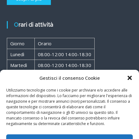
Orari di attività
Giorno
Orario
Lunedì
08:00-12:00 14:00-18:30
Martedì
08:00-12:00 14:00-18:30
Mercoledì
08:00-12:00 14:00-18:30
Gestisci il consenso Cookie
Giovedì
08:00-12:00 14:00-18:30
Utilizziamo tecnologie come i cookie per archiviare e/o accedere alle
informazioni del dispositivo. Lo facciamo per migliorare l'esperienza di
Venerdì
08:00-12:00 14:00-18:30
navigazione e per mostrare annunci (non) personalizzati. Il consenso a
queste tecnologie ci consentirà di elaborare dati come il
Sabato
08:00-12:00
comportamento di navigazione o gli ID univoci su questo sito. Il
mancato consenso o la revoca del consenso potrebbero influire
negativamente su determinate caratteristiche e funzioni.