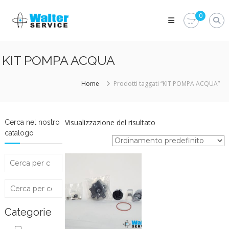
Skip
Walter
to
0
Service
content
Vuoi
proteggere
le
KIT POMPA ACQUA
parti
vitali
del
Home
Prodotti taggati “KIT POMPA ACQUA”
tuo
veicolo?
Vieni
alla
Visualizzazione del risultato
Cerca nel nostro
Walter
catalogo
Service
Srl
Categorie