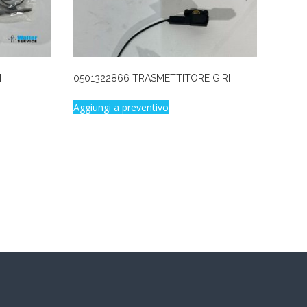
I
0501322866 TRASMETTITORE GIRI
Aggiungi a preventivo