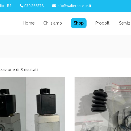
io - BS
030 266378
info@walterservice.it
Home
Chi siamo
Shop
Prodotti
Serviz
zzazione di 3 risultati