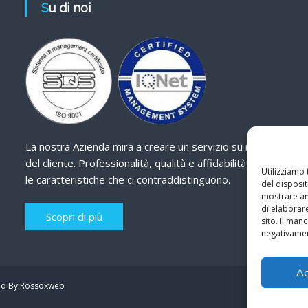
Su di noi
La nostra Azienda mira a creare un servizio su misura
del cliente. Professionalità, qualità e affidabilità sono
Utilizziamo
le caratteristiche che ci contraddistinguono.
del disposit
mostrare ann
di elaborar
Scopri di più
sito. Il ma
negativamen
A
d By Rossoxweb