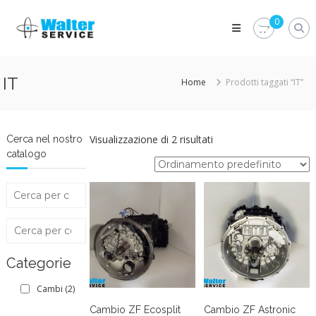
Skip
Walter
to
0
Service
content
Vuoi
proteggere
le
IT
Home
Prodotti taggati “IT”
parti
vitali
del
tuo
veicolo?
Visualizzazione di 2 risultati
Cerca nel nostro
Vieni
catalogo
alla
Walter
Service
Srl
Categorie
Cambi
(2)
Cambio ZF Ecosplit
Cambio ZF Astronic