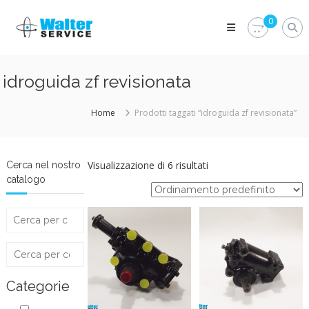
Skip
Walter
to
0
Service
content
Vuoi
proteggere
le
idroguida zf revisionata
parti
vitali
del
Home
Prodotti taggati “idroguida zf revisionata”
tuo
veicolo?
Vieni
alla
Visualizzazione di 6 risultati
Cerca nel nostro
Walter
catalogo
Service
Srl
Categorie