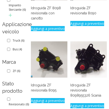
Impianto
Idroguida ZF 8098
Idroguida ZF
Sterzante
(6)
revisionata con
revisionata 8090
canotto
Aggiungi a preventivo
Applicazione
Aggiungi a preventivo
veicolo
Truck
(6)
Bus
(4)
Marca
ZF
(6)
Stato
Idroguida ZF
Idroguida ZF
prodotto
revisionata 8095
revisionata
8098955326 Scania
Aggiungi a preventivo
Revisionato
(6)
Aggiungi a preventivo