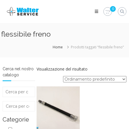
Skip
Walter
to
0
Service
content
Vuoi
proteggere
le
flessibile freno
parti
vitali
del
Home
Prodotti taggati “flessibile freno”
tuo
veicolo?
Vieni
alla
Visualizzazione del risultato
Cerca nel nostro
Walter
catalogo
Service
Srl
Categorie