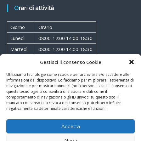
Orari di attività
Giorno
Orario
Lunedì
08:00-12:00 14:00-18:30
Martedì
08:00-12:00 14:00-18:30
Mercoledì
08:00-12:00 14:00-18:30
Gestisci il consenso Cookie
Giovedì
08:00-12:00 14:00-18:30
Utilizziamo tecnologie come i cookie per archiviare e/o accedere alle
informazioni del dispositivo. Lo facciamo per migliorare l'esperienza di
Venerdì
08:00-12:00 14:00-18:30
navigazione e per mostrare annunci (non) personalizzati. Il consenso a
queste tecnologie ci consentirà di elaborare dati come il
Sabato
08:00-12:00
comportamento di navigazione o gli ID univoci su questo sito. Il
mancato consenso o la revoca del consenso potrebbero influire
negativamente su determinate caratteristiche e funzioni.
Accetta
Copyright © 2026
Walter Service
-
Cookie & Privacy Policy
-
Powered By
Nega