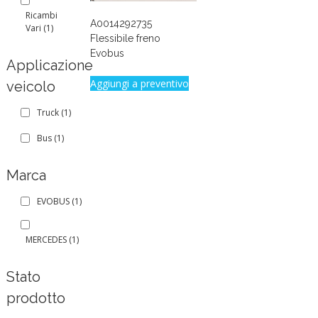
Ricambi
A0014292735
Vari
(1)
Flessibile freno
Evobus
Applicazione
Aggiungi a preventivo
veicolo
Truck
(1)
Bus
(1)
Marca
EVOBUS
(1)
MERCEDES
(1)
Stato
prodotto