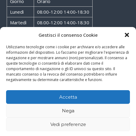
Giorno
Orario
Lunedì
08:00-12:00 14:00-18:30
Martedì
08:00-12:00 14:00-18:30
Mercoledì
08:00-12:00 14:00-18:30
Gestisci il consenso Cookie
Giovedì
08:00-12:00 14:00-18:30
Utilizziamo tecnologie come i cookie per archiviare e/o accedere alle
informazioni del dispositivo. Lo facciamo per migliorare l'esperienza di
Venerdì
08:00-12:00 14:00-18:30
navigazione e per mostrare annunci (non) personalizzati. Il consenso a
queste tecnologie ci consentirà di elaborare dati come il
Sabato
08:00-12:00
comportamento di navigazione o gli ID univoci su questo sito. Il
mancato consenso o la revoca del consenso potrebbero influire
negativamente su determinate caratteristiche e funzioni.
Accetta
Copyright © 2026
Walter Service
-
Cookie & Privacy Policy
-
Powered By
Nega
Rossoxweb
Vedi preferenze