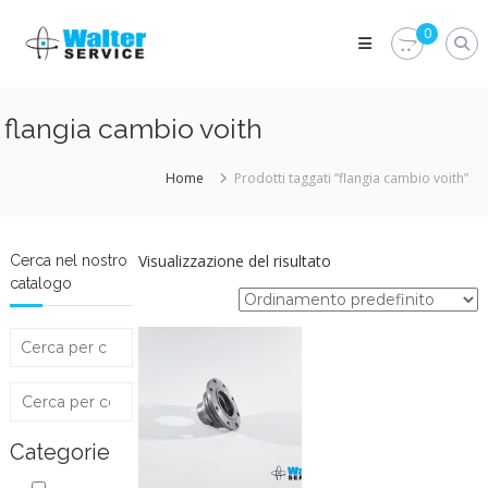
Skip
Walter
to
0
Service
content
Vuoi
proteggere
le
flangia cambio voith
parti
vitali
del
Home
Prodotti taggati “flangia cambio voith”
tuo
veicolo?
Vieni
alla
Visualizzazione del risultato
Cerca nel nostro
Walter
catalogo
Service
Srl
Categorie