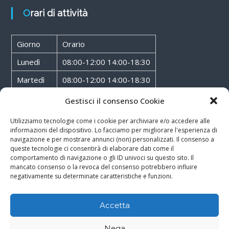
Orari di attività
Giorno
Orario
Lunedì
08:00-12:00 14:00-18:30
Martedì
08:00-12:00 14:00-18:30
Mercoledì
08:00-12:00 14:00-18:30
Gestisci il consenso Cookie
Giovedì
08:00-12:00 14:00-18:30
Utilizziamo tecnologie come i cookie per archiviare e/o accedere alle
informazioni del dispositivo. Lo facciamo per migliorare l'esperienza di
Venerdì
08:00-12:00 14:00-18:30
navigazione e per mostrare annunci (non) personalizzati. Il consenso a
queste tecnologie ci consentirà di elaborare dati come il
Sabato
08:00-12:00
comportamento di navigazione o gli ID univoci su questo sito. Il
mancato consenso o la revoca del consenso potrebbero influire
negativamente su determinate caratteristiche e funzioni.
Accetta
Copyright © 2026
Walter Service
-
Cookie & Privacy Policy
-
Powered By
Nega