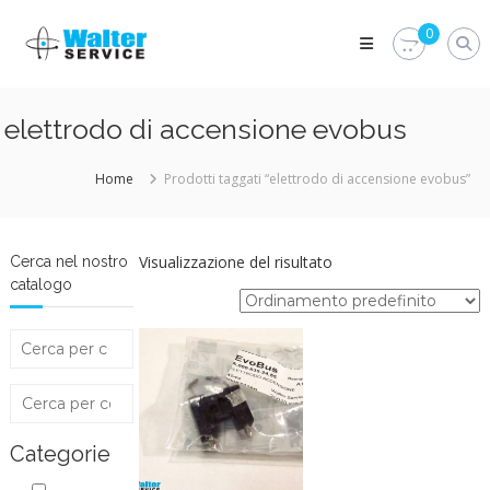
Skip
Walter
to
0
Service
content
Vuoi
proteggere
le
elettrodo di accensione evobus
parti
vitali
del
Home
Prodotti taggati “elettrodo di accensione evobus”
tuo
veicolo?
Vieni
alla
Visualizzazione del risultato
Cerca nel nostro
Walter
catalogo
Service
Srl
Categorie