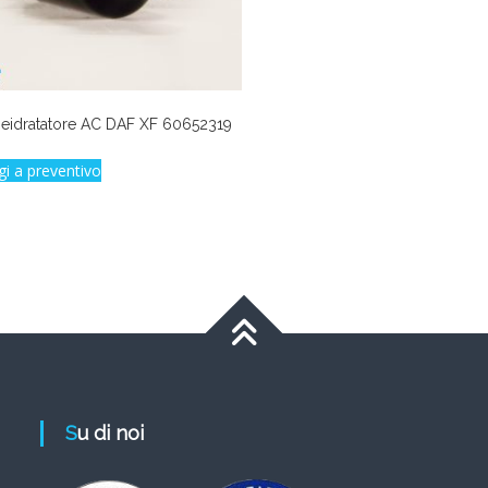
 Deidratatore AC DAF XF 60652319
gi a preventivo
Su di noi