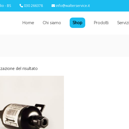
io - BS
030 266378
info@walterservice.it
Home
Chi siamo
Shop
Prodotti
Serviz
zzazione del risultato