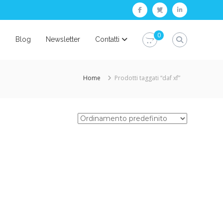
facebook
twitter
linkedin
0
i
Blog
Newsletter
Contatti
Home
Prodotti taggati “daf xf”