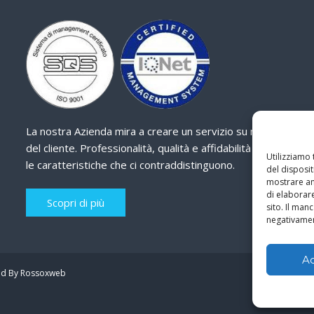
La nostra Azienda mira a creare un servizio su misura
del cliente. Professionalità, qualità e affidabilità sono
Utilizziamo
le caratteristiche che ci contraddistinguono.
del disposit
mostrare ann
di elaborar
Scopri di più
sito. Il ma
negativamen
A
d By Rossoxweb