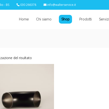
io - BS
030 266378
info@walterservice.it
Home
Chi siamo
Shop
Prodotti
Serviz
zzazione del risultato