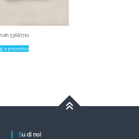
Voith 53687710
gi a preventivo
Su di noi