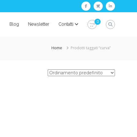
facebook
twitter
linkedin
0
i
Blog
Newsletter
Contatti
Home
Prodotti taggati “curva”