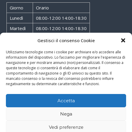
Giorno
Orario
Lunedì
08:00-12:00 14:00-18:30
Martedì
08:00-12:00 14:00-18:30
Mercoledì
08:00-12:00 14:00-18:30
Gestisci il consenso Cookie
Giovedì
08:00-12:00 14:00-18:30
Utilizziamo tecnologie come i cookie per archiviare e/o accedere alle
informazioni del dispositivo. Lo facciamo per migliorare l'esperienza di
Venerdì
08:00-12:00 14:00-18:30
navigazione e per mostrare annunci (non) personalizzati. Il consenso a
queste tecnologie ci consentirà di elaborare dati come il
Sabato
08:00-12:00
comportamento di navigazione o gli ID univoci su questo sito. Il
mancato consenso o la revoca del consenso potrebbero influire
negativamente su determinate caratteristiche e funzioni.
Accetta
Copyright © 2026
Walter Service
-
Cookie & Privacy Policy
-
Powered By
Nega
Rossoxweb
Vedi preferenze