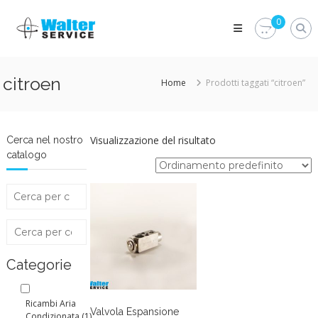
Skip
Walter
to
0
Service
content
Vuoi
proteggere
le
citroen
Home
Prodotti taggati “citroen”
parti
vitali
del
tuo
veicolo?
Visualizzazione del risultato
Cerca nel nostro
Vieni
catalogo
alla
Walter
Service
Srl
Categorie
Ricambi Aria
Valvola Espansione
Condizionata
(1)