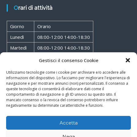
Orari di attività
Giorno
Orario
Lunedì
08:00-12:00 14:00-18:30
Martedì
08:00-12:00 14:00-18:30
Mercoledì
08:00-12:00 14:00-18:30
Gestisci il consenso Cookie
Giovedì
08:00-12:00 14:00-18:30
Utilizziamo tecnologie come i cookie per archiviare e/o accedere alle
informazioni del dispositivo. Lo facciamo per migliorare l'esperienza di
Venerdì
08:00-12:00 14:00-18:30
navigazione e per mostrare annunci (non) personalizzati. Il consenso a
queste tecnologie ci consentirà di elaborare dati come il
Sabato
08:00-12:00
comportamento di navigazione o gli ID univoci su questo sito. Il
mancato consenso o la revoca del consenso potrebbero influire
negativamente su determinate caratteristiche e funzioni.
Accetta
Copyright © 2026
Walter Service
-
Cookie & Privacy Policy
-
Powered By
Nega