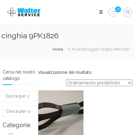
Skip
Walter
to
0
Service
content
Vuoi
proteggere
le
cinghia 9PK1826
parti
vitali
del
Home
Prodotti taggati “cinghia 9PK1826”
tuo
veicolo?
Vieni
alla
Visualizzazione del risultato
Cerca nel nostro
Walter
catalogo
Service
Srl
Categorie