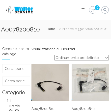
Skip
Walter
to
0
Service
content
Vuoi
proteggere
le
A0078200810
Home
Prodotti taggati “A0078200810”
parti
vitali
del
tuo
veicolo?
Visualizzazione di 2 risultati
Cerca nel nostro
Vieni
catalogo
alla
Walter
Service
Srl
Categorie
Ricambi
A0078200810
A0078200810
Vari
(2)