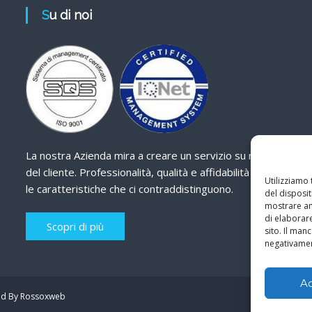
Su di noi
La nostra Azienda mira a creare un servizio su misura
del cliente. Professionalità, qualità e affidabilità sono
Utilizziamo
le caratteristiche che ci contraddistinguono.
del disposit
mostrare ann
di elaborar
Scopri di più
sito. Il ma
negativamen
A
d By Rossoxweb