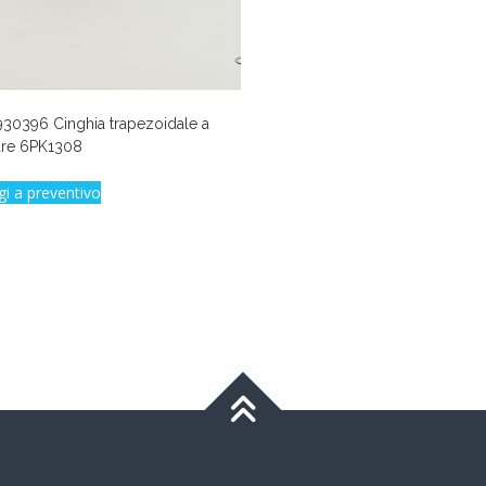
30396 Cinghia trapezoidale a
ure 6PK1308
gi a preventivo