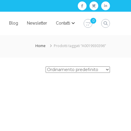
facebook
twitter
linkedin
0
i
Blog
Newsletter
Contatti
Home
Prodotti taggati “A0019930396”