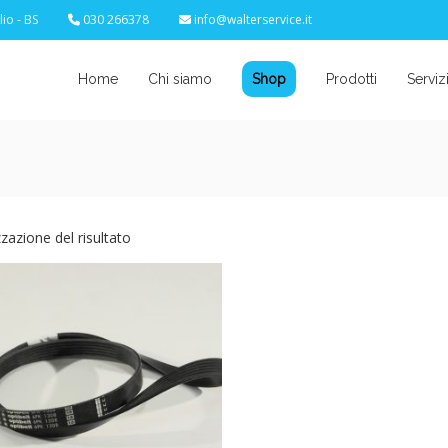
io - BS
030 266378
info@walterservice.it
Home
Chi siamo
Shop
Prodotti
Serviz
zzazione del risultato