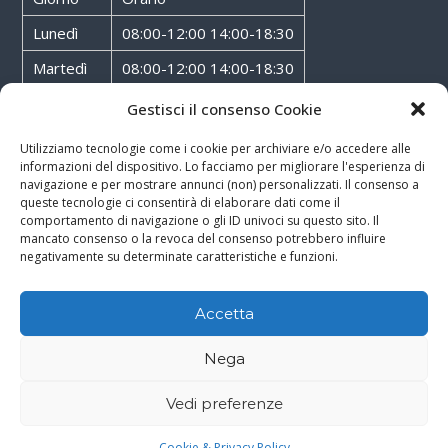
Lunedì
08:00-12:00 14:00-18:30
Martedì
08:00-12:00 14:00-18:30
Mercoledì
08:00-12:00 14:00-18:30
Gestisci il consenso Cookie
Giovedì
08:00-12:00 14:00-18:30
Utilizziamo tecnologie come i cookie per archiviare e/o accedere alle
informazioni del dispositivo. Lo facciamo per migliorare l'esperienza di
Venerdì
08:00-12:00 14:00-18:30
navigazione e per mostrare annunci (non) personalizzati. Il consenso a
queste tecnologie ci consentirà di elaborare dati come il
Sabato
08:00-12:00
comportamento di navigazione o gli ID univoci su questo sito. Il
mancato consenso o la revoca del consenso potrebbero influire
negativamente su determinate caratteristiche e funzioni.
Accetta
Copyright © 2026
Walter Service
-
Cookie & Privacy Policy
-
Powered By
Nega
Rossoxweb
Vedi preferenze
Google
Email
Phone
WhatsApp
Cookie & Privacy Policy