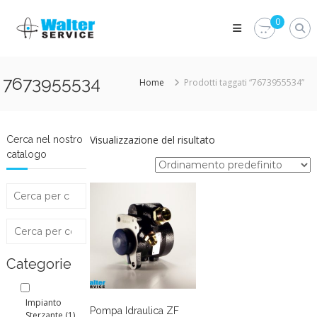
Skip
Walter
to
0
Service
content
Vuoi
proteggere
le
7673955534
Home
Prodotti taggati “7673955534”
parti
vitali
del
tuo
veicolo?
Visualizzazione del risultato
Cerca nel nostro
Vieni
catalogo
alla
Walter
Service
Srl
Categorie
Impianto
Pompa Idraulica ZF
Sterzante
(1)