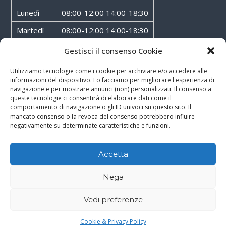
Lunedì
08:00-12:00 14:00-18:30
Martedì
08:00-12:00 14:00-18:30
Mercoledì
08:00-12:00 14:00-18:30
Gestisci il consenso Cookie
Giovedì
08:00-12:00 14:00-18:30
Utilizziamo tecnologie come i cookie per archiviare e/o accedere alle
informazioni del dispositivo. Lo facciamo per migliorare l'esperienza di
Venerdì
08:00-12:00 14:00-18:30
navigazione e per mostrare annunci (non) personalizzati. Il consenso a
queste tecnologie ci consentirà di elaborare dati come il
Sabato
08:00-12:00
comportamento di navigazione o gli ID univoci su questo sito. Il
mancato consenso o la revoca del consenso potrebbero influire
negativamente su determinate caratteristiche e funzioni.
Accetta
Copyright © 2026
Walter Service
-
Cookie & Privacy Policy
-
Powered By
Nega
Rossoxweb
Vedi preferenze
Google
Email
Phone
WhatsApp
Cookie & Privacy Policy