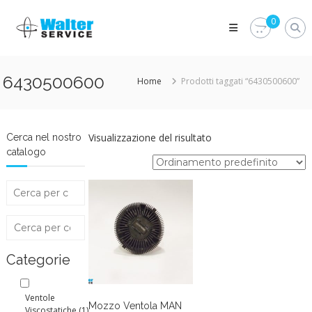
Skip
Walter
to
0
Service
content
Vuoi
proteggere
le
6430500600
Home
Prodotti taggati “6430500600”
parti
vitali
del
tuo
veicolo?
Visualizzazione del risultato
Cerca nel nostro
Vieni
catalogo
alla
Walter
Service
Srl
Categorie
Ventole
Mozzo Ventola MAN
Viscostatiche
(1)