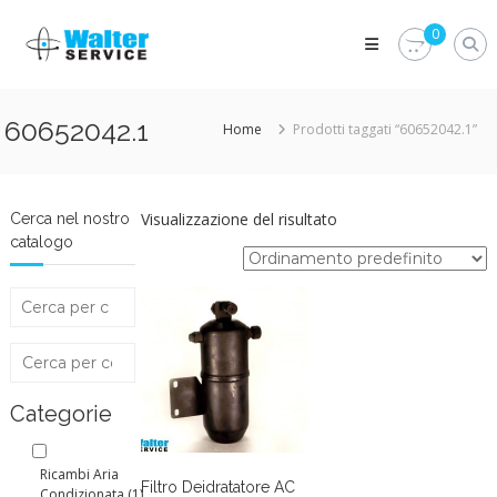
Skip
Walter
to
0
Service
content
Vuoi
proteggere
le
60652042.1
Home
Prodotti taggati “60652042.1”
parti
vitali
del
tuo
veicolo?
Visualizzazione del risultato
Cerca nel nostro
Vieni
catalogo
alla
Walter
Service
Srl
Categorie
Ricambi Aria
Filtro Deidratatore AC
Condizionata
(1)