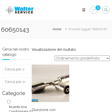
Skip
Walter
to
0
Service
content
Vuoi
proteggere
le
60650143
Home
Prodotti taggati “60650143”
parti
vitali
del
tuo
veicolo?
Visualizzazione del risultato
Cerca nel nostro
Vieni
catalogo
alla
Walter
Service
Srl
Categorie
Ricambi Aria
Giunzione con
Condizionata
(1)