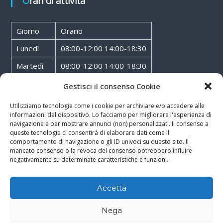
Orari di attività
Giorno
Orario
Lunedì
08:00-12:00 14:00-18:30
Martedì
08:00-12:00 14:00-18:30
Mercoledì
08:00-12:00 14:00-18:30
Gestisci il consenso Cookie
Giovedì
08:00-12:00 14:00-18:30
Utilizziamo tecnologie come i cookie per archiviare e/o accedere alle
informazioni del dispositivo. Lo facciamo per migliorare l'esperienza di
Venerdì
08:00-12:00 14:00-18:30
navigazione e per mostrare annunci (non) personalizzati. Il consenso a
queste tecnologie ci consentirà di elaborare dati come il
Sabato
08:00-12:00
comportamento di navigazione o gli ID univoci su questo sito. Il
mancato consenso o la revoca del consenso potrebbero influire
negativamente su determinate caratteristiche e funzioni.
Accetta
Copyright © 2026
Walter Service
-
Cookie & Privacy Policy
-
Powered By
Nega
Rossoxweb