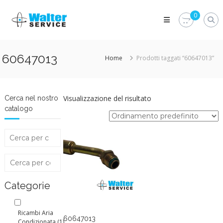
Skip
Walter
to
0
Service
content
Vuoi
proteggere
le
60647013
Home
Prodotti taggati “60647013”
parti
vitali
del
tuo
veicolo?
Visualizzazione del risultato
Cerca nel nostro
Vieni
catalogo
alla
Walter
Service
Srl
Categorie
Ricambi Aria
60647013
Condizionata
(1)