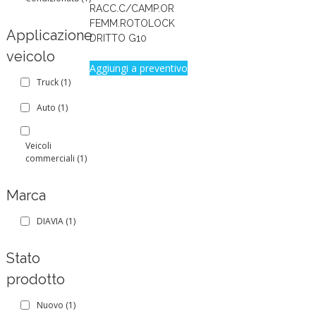
RACC.C/CAMP.OR
FEMM.ROTOLOCK
Applicazione
DRITTO G10
veicolo
Aggiungi a preventivo
Truck
(1)
Auto
(1)
Veicoli
commerciali
(1)
Marca
DIAVIA
(1)
Stato
prodotto
Nuovo
(1)