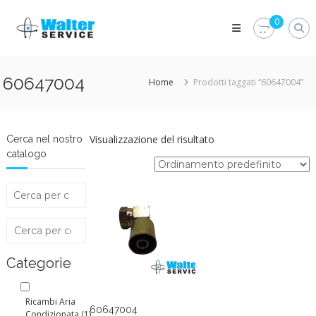
Skip
Walter
to
0
Service
content
Vuoi
proteggere
le
60647004
Home
Prodotti taggati “60647004”
parti
vitali
del
tuo
veicolo?
Visualizzazione del risultato
Cerca nel nostro
Vieni
catalogo
alla
Walter
Service
Srl
Categorie
Ricambi Aria
60647004
Condizionata
(1)