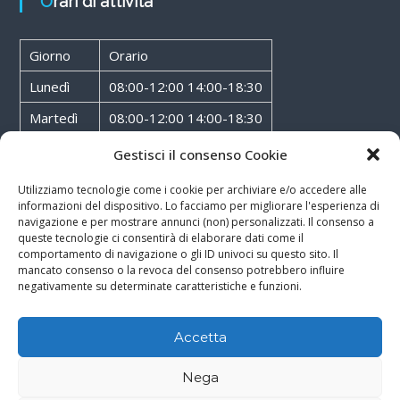
Orari di attività
Giorno
Orario
Lunedì
08:00-12:00 14:00-18:30
Martedì
08:00-12:00 14:00-18:30
Mercoledì
08:00-12:00 14:00-18:30
Gestisci il consenso Cookie
Giovedì
08:00-12:00 14:00-18:30
Utilizziamo tecnologie come i cookie per archiviare e/o accedere alle
informazioni del dispositivo. Lo facciamo per migliorare l'esperienza di
Venerdì
08:00-12:00 14:00-18:30
navigazione e per mostrare annunci (non) personalizzati. Il consenso a
queste tecnologie ci consentirà di elaborare dati come il
Sabato
08:00-12:00
comportamento di navigazione o gli ID univoci su questo sito. Il
mancato consenso o la revoca del consenso potrebbero influire
negativamente su determinate caratteristiche e funzioni.
Accetta
Copyright © 2026
Walter Service
-
Cookie & Privacy Policy
-
Powered By
Nega
Rossoxweb