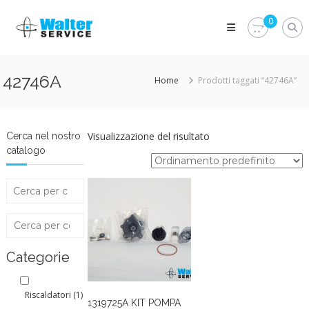
Skip
Walter
to
0
Service
content
Vuoi
proteggere
le
42746A
Home
Prodotti taggati “42746A”
parti
vitali
del
tuo
veicolo?
Visualizzazione del risultato
Cerca nel nostro
Vieni
catalogo
alla
Walter
Service
Srl
Categorie
Riscaldatori
(1)
1319725A KIT POMPA