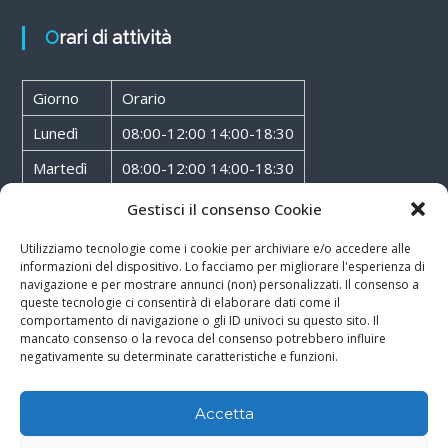
Orari di attività
Giorno
Orario
Lunedì
08:00-12:00 14:00-18:30
Martedì
08:00-12:00 14:00-18:30
Mercoledì
08:00-12:00 14:00-18:30
Gestisci il consenso Cookie
Giovedì
08:00-12:00 14:00-18:30
Utilizziamo tecnologie come i cookie per archiviare e/o accedere alle
informazioni del dispositivo. Lo facciamo per migliorare l'esperienza di
Venerdì
08:00-12:00 14:00-18:30
navigazione e per mostrare annunci (non) personalizzati. Il consenso a
queste tecnologie ci consentirà di elaborare dati come il
Sabato
08:00-12:00
comportamento di navigazione o gli ID univoci su questo sito. Il
mancato consenso o la revoca del consenso potrebbero influire
negativamente su determinate caratteristiche e funzioni.
Accetta
Copyright © 2026
Walter Service
-
Cookie & Privacy Policy
-
Powered By