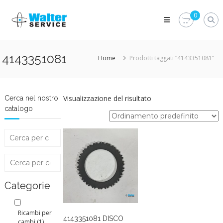
Skip
Walter
to
0
Service
content
Vuoi
proteggere
le
4143351081
Home
Prodotti taggati “4143351081”
parti
vitali
del
tuo
veicolo?
Visualizzazione del risultato
Cerca nel nostro
Vieni
catalogo
alla
Walter
Service
Srl
Categorie
Ricambi per
4143351081 DISCO
cambi
(1)