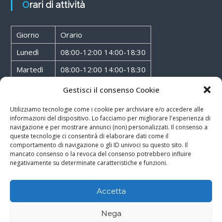
Orari di attività
Giorno
Orario
Lunedì
08:00-12:00 14:00-18:30
Martedì
08:00-12:00 14:00-18:30
Mercoledì
08:00-12:00 14:00-18:30
Gestisci il consenso Cookie
Giovedì
08:00-12:00 14:00-18:30
Utilizziamo tecnologie come i cookie per archiviare e/o accedere alle
informazioni del dispositivo. Lo facciamo per migliorare l'esperienza di
Venerdì
08:00-12:00 14:00-18:30
navigazione e per mostrare annunci (non) personalizzati. Il consenso a
queste tecnologie ci consentirà di elaborare dati come il
Sabato
08:00-12:00
comportamento di navigazione o gli ID univoci su questo sito. Il
mancato consenso o la revoca del consenso potrebbero influire
negativamente su determinate caratteristiche e funzioni.
Accetta
Copyright © 2026
Walter Service
-
Cookie & Privacy Policy
-
Powered By
Nega
Rossoxweb