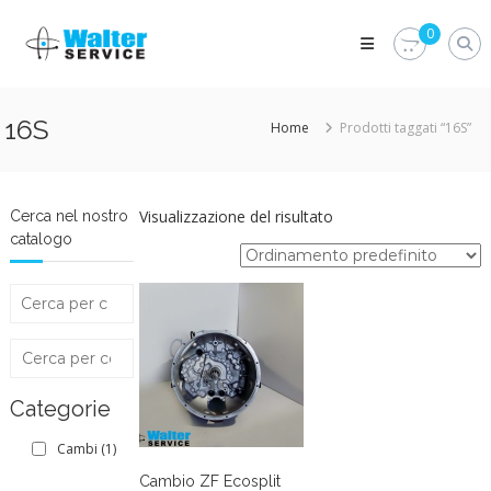
Skip
Walter
to
0
Service
content
Vuoi
proteggere
le
16S
Home
Prodotti taggati “16S”
parti
vitali
del
tuo
veicolo?
Visualizzazione del risultato
Cerca nel nostro
Vieni
catalogo
alla
Walter
Service
Srl
Categorie
Cambi
(1)
Cambio ZF Ecosplit