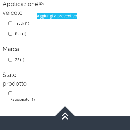
Applicazione
16S
veicolo
Aggiungi a preventivo
Truck
(1)
Bus
(1)
Marca
ZF
(1)
Stato
prodotto
Revisionato
(1)