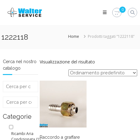
Skip
Walter
to
0
Service
content
Vuoi
proteggere
le
1222118
Home
Prodotti taggati “1222118”
parti
vitali
del
tuo
veicolo?
Visualizzazione del risultato
Cerca nel nostro
Vieni
catalogo
alla
Walter
Service
Srl
Categorie
Ricambi Aria
Raccordo a graffare
Condizionata
(1)