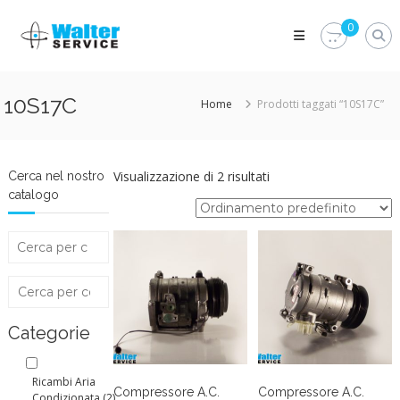
Skip
Walter
to
0
Service
content
Vuoi
proteggere
le
10S17C
Home
Prodotti taggati “10S17C”
parti
vitali
del
tuo
veicolo?
Visualizzazione di 2 risultati
Cerca nel nostro
Vieni
catalogo
alla
Walter
Service
Srl
Categorie
Ricambi Aria
Compressore A.C.
Compressore A.C.
Condizionata
(2)