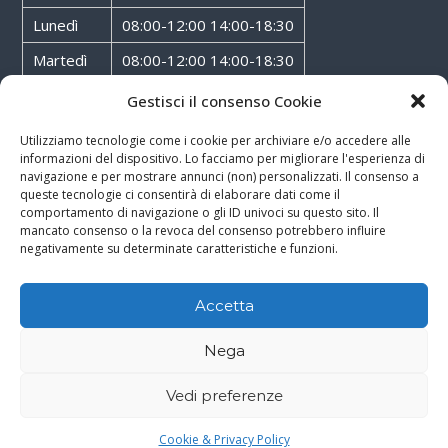
Lunedì
08:00-12:00 14:00-18:30
Martedì
08:00-12:00 14:00-18:30
Mercoledì
08:00-12:00 14:00-18:30
Gestisci il consenso Cookie
Giovedì
08:00-12:00 14:00-18:30
Utilizziamo tecnologie come i cookie per archiviare e/o accedere alle
informazioni del dispositivo. Lo facciamo per migliorare l'esperienza di
Venerdì
08:00-12:00 14:00-18:30
navigazione e per mostrare annunci (non) personalizzati. Il consenso a
queste tecnologie ci consentirà di elaborare dati come il
Sabato
08:00-12:00
comportamento di navigazione o gli ID univoci su questo sito. Il
mancato consenso o la revoca del consenso potrebbero influire
negativamente su determinate caratteristiche e funzioni.
Accetta
Copyright © 2026
Walter Service
-
Cookie & Privacy Policy
-
Powered By
Nega
Rossoxweb
Vedi preferenze
Google
Email
Phone
WhatsApp
Cookie & Privacy Policy