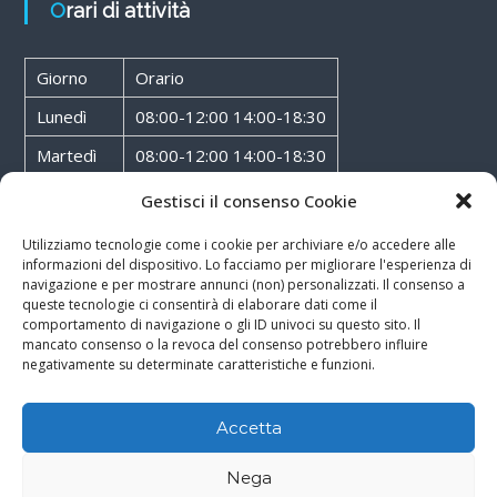
Orari di attività
Giorno
Orario
Lunedì
08:00-12:00 14:00-18:30
Martedì
08:00-12:00 14:00-18:30
Mercoledì
08:00-12:00 14:00-18:30
Gestisci il consenso Cookie
Giovedì
08:00-12:00 14:00-18:30
Utilizziamo tecnologie come i cookie per archiviare e/o accedere alle
informazioni del dispositivo. Lo facciamo per migliorare l'esperienza di
Venerdì
08:00-12:00 14:00-18:30
navigazione e per mostrare annunci (non) personalizzati. Il consenso a
queste tecnologie ci consentirà di elaborare dati come il
Sabato
08:00-12:00
comportamento di navigazione o gli ID univoci su questo sito. Il
mancato consenso o la revoca del consenso potrebbero influire
negativamente su determinate caratteristiche e funzioni.
Accetta
Copyright © 2026
Walter Service
-
Cookie & Privacy Policy
-
Powered By
Nega
Rossoxweb