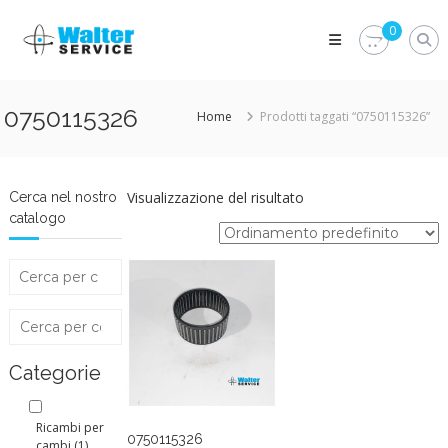
Skip
Walter
to
0
Service
content
Vuoi
proteggere
le
0750115326
Home
Prodotti taggati “0750115326”
parti
vitali
del
tuo
veicolo?
Visualizzazione del risultato
Cerca nel nostro
Vieni
catalogo
alla
Walter
Service
Srl
Categorie
Ricambi per
0750115326
cambi
(1)