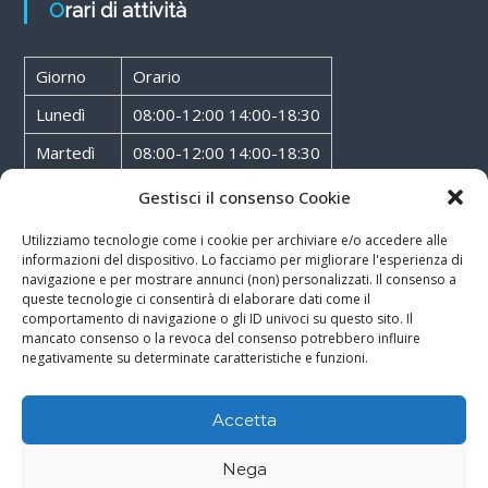
Orari di attività
Giorno
Orario
Lunedì
08:00-12:00 14:00-18:30
Martedì
08:00-12:00 14:00-18:30
Mercoledì
08:00-12:00 14:00-18:30
Gestisci il consenso Cookie
Giovedì
08:00-12:00 14:00-18:30
Utilizziamo tecnologie come i cookie per archiviare e/o accedere alle
informazioni del dispositivo. Lo facciamo per migliorare l'esperienza di
Venerdì
08:00-12:00 14:00-18:30
navigazione e per mostrare annunci (non) personalizzati. Il consenso a
queste tecnologie ci consentirà di elaborare dati come il
Sabato
08:00-12:00
comportamento di navigazione o gli ID univoci su questo sito. Il
mancato consenso o la revoca del consenso potrebbero influire
negativamente su determinate caratteristiche e funzioni.
Accetta
Copyright © 2026
Walter Service
-
Cookie & Privacy Policy
-
Powered By
Nega
Rossoxweb