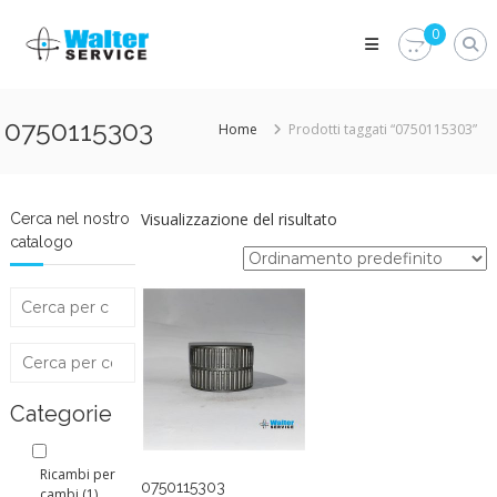
Skip
Walter
to
0
Service
content
Vuoi
proteggere
le
0750115303
Home
Prodotti taggati “0750115303”
parti
vitali
del
tuo
veicolo?
Visualizzazione del risultato
Cerca nel nostro
Vieni
catalogo
alla
Walter
Service
Srl
Categorie
Ricambi per
0750115303
cambi
(1)